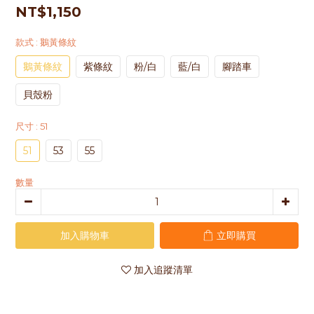
NT$1,150
款式
: 鵝黃條紋
鵝黃條紋
紫條紋
粉/白
藍/白
腳踏車
貝殼粉
尺寸
: 51
51
53
55
數量
加入購物車
立即購買
加入追蹤清單