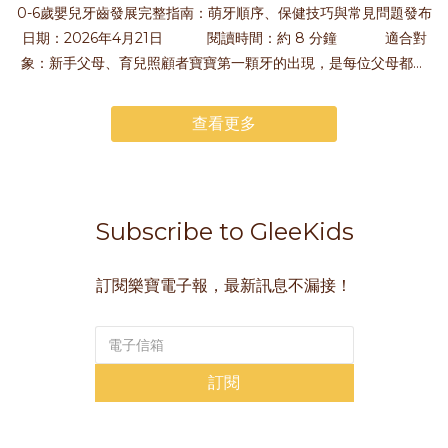
0-6歲嬰兒牙齒發展完整指南：萌牙順序、保健技巧與常見問題發布
日期：2026年4月21日 閱讀時間：約 8 分鐘 適合對
象：新手父母、育兒照顧者寶寶第一顆牙的出現，是每位父母都期
待又緊張的時刻。了解 0 到 6 歲的牙齒發展進程，不僅能幫助你安
撫萌牙期的不適，更能從小建立良好的口腔保健習慣，影響孩子一
查看更多
生的健康。乳牙萌出時間表乳牙共 20 顆，通常在 6 個月大開始萌
出，2.5 至 3 歲完全長齊。以下是各階段的參考時間：4–7 個月下排
中門牙（下中切牙）通常最先萌出，寶寶會開始流口水、咬手指，
牙齦可能出現腫脹。8–12 個月上排門牙（上中切牙 & 上側切牙）上
Subscribe to GleeKids
排四顆前牙相繼萌出，寶寶笑起來愈來愈可愛，也開始能咬軟食
物。12–18 個月第一乳臼齒位於口腔後側，用於研磨食物。此時期
訂閱樂寶電子報，最新訊息不漏接！
可能出現較明顯的萌牙不適感。16–22 個月乳犬牙（虎牙）上下各
兩顆，填補門牙與臼齒之間的空隙，協助撕碬食物。25–33 個月第
二乳臼齒乳牙列最後萌出的牙齒，大約 3 歲前全部 20 顆乳牙長
齊。5–6 歲乳牙開始替換：第一顆恆牙下排門牙或第一恆臼齒（六歲
訂閱
齒）開始萌出，標誌換牙期的到來。注意事項每個孩子的萌牙時間
略有不同，提早或晚 2 至 3 個月均屬正常範圍。若超過 18 個月仍
未見任何乳牙，建議諮詢兒童牙科醫師。乳牙總覽8切牙 （門牙）4