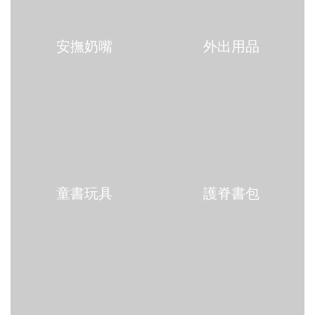
安撫奶嘴
外出用品
童書玩具
護脊書包