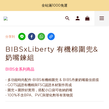
加入LINE好友領購物金
全站滿1000免運
加入LINE好友領購物金
分享到
BIBSxLiberty 有機棉圍兜&
奶嘴鍊組
BIBS全系列商品
- 多功能時尚配件-BIBS有機棉圍兜 & BIBS丹麥奶嘴最佳搭擋
- GOTS認證有機棉與FSC認證木材製作而成
- 圍兜＋圍脖好實用，搭配小口袋可收納奶嘴
- 100%不含BPA、PVC與塑化劑等有害物質