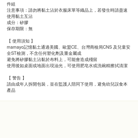
件組
注意事項：請勿將黏土沾於衣服床單等織品上，若發生時請盡速
使用黏土互沾
成分：矽膠
保存期限：無
【 使用須知 】
mamayo記憶黏土通過美國、歐盟CE、台灣商檢局CNS 及兒童安
全ST檢測，不含任何塑化劑及重金屬成
避免將矽膠黏土沾黏於布料上，可能會造成殘留
使用後如桌面或地面出現油光，可使用肥皂水或洗碗精擦拭清潔
【 警告 】
請由成年人拆開包裝，並在監護人陪同下使用，避免幼兒誤食本
產品