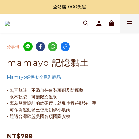
加入LINE好友領購物金
全站滿1000免運
加入LINE好友領購物金
分享到
mamayo 記憶黏土
Mamayo媽媽友全系列商品
- 無毒無味，不添加任何黏著劑及防腐劑
- 永不乾裂，可無限次遊玩
- 專為兒童設計的軟硬度，幼兒也捏得動好上手
- 可作為運動黏土使用訓練小肌肉
- 通過台灣歐盟美國各項國際安檢
NT$799