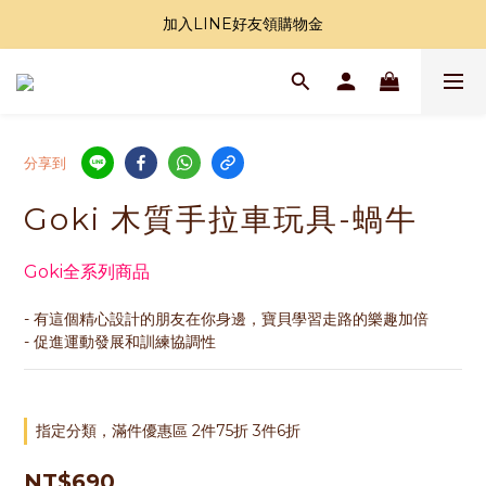
加入LINE好友領購物金
加入LINE好友領購物金
全站滿1000免運
加入LINE好友領購物金
分享到
Goki 木質手拉車玩具-蝸牛
Goki全系列商品
- 有這個精心設計的朋友在你身邊，寶貝學習走路的樂趣加倍
- 促進運動發展和訓練協調性
指定分類，滿件優惠區 2件75折 3件6折
NT$690